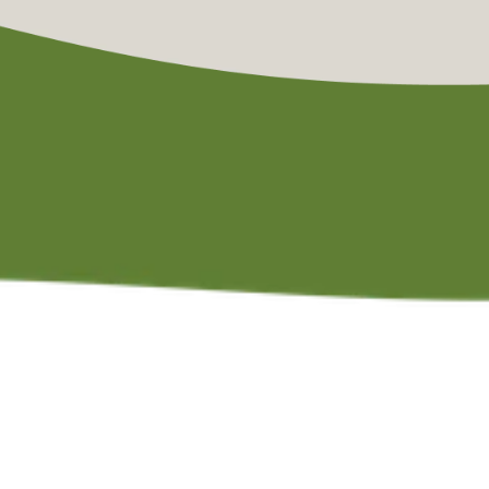
O
o
k
u
w
t
u
i
n
v
e
r
b
e
t
e
r
e
n
?
B
i
j
A
r
t
g
a
r
d
e
n
s
i
s
a
l
l
e
s
m
o
g
e
l
i
j
k
.
W
i
j
v
e
r
t
a
l
e
n
j
o
u
w
w
e
n
s
e
n
n
a
a
r
s
l
i
m
m
e
o
p
l
o
s
s
i
n
g
e
n
d
i
e
f
u
n
c
t
i
o
n
a
l
i
t
e
i
t
e
n
b
e
l
e
v
i
n
g
s
a
m
e
n
b
r
e
n
g
e
n
i
n
e
e
n
p
r
a
c
h
t
t
u
i
n
.
Contact
C
o
n
t
a
c
t
i
n
f
o
@
a
r
t
-
g
a
r
d
e
n
s
.
n
l
0
6
2
4
1
5
7
0
1
1