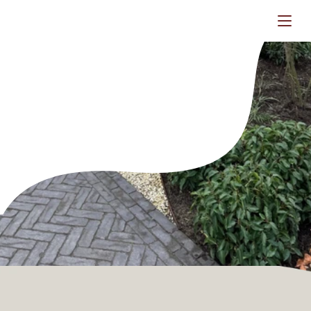
V
a
c
a
t
u
r
e
s